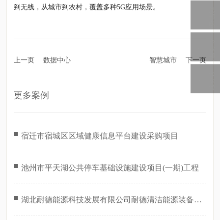
到无线，从城市到农村，覆盖多种5G应用场景。
总
部
电
话
企
业
邮
上一页
数据中心
智慧城市
下一页
箱
公
众
号
更多案例
■
宿迁市宿城区区域健康信息平台建设采购项目
■
池州市平天湖公共停车基础设施建设项目(一期)工程
■
湖北耐德能源科技发展有限公司耐德清洁能源装备孝
感生产基地智能化建设项目