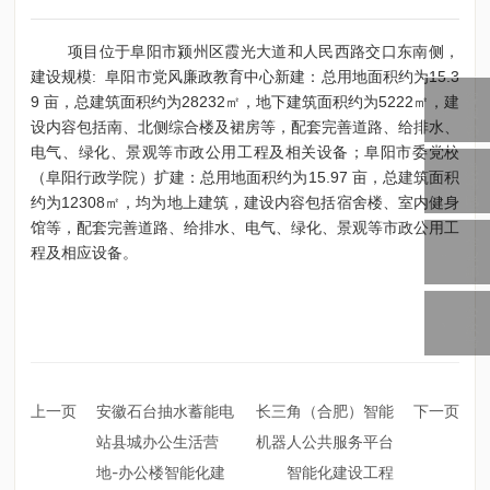
项目
位于阜阳市颍州区霞光大道和人民西路交口东南侧，
建设规模:
阜阳市
党风廉政教育中心新建：总用地面积
约
为
15.3
客
9 亩，总建筑面积
约
为
28232㎡，
地下建筑面积约为
5222㎡，建
服
设内容
包括南、北侧综合楼
及
裙房等，配套完善道路、
给排水
、
热
线
电气、绿化、景观等市政公用工程
及相关
设备；阜阳市委党校
总
（阜阳行政学院）扩建：总用地面积
约
为
15.97 亩，总建筑面积
部
电
约
为
12308㎡，均为地上建筑，
建设内容
包括宿舍楼、室内健身
话
馆等，配套完善道路、给排水、电气、绿化、景观等市政公用工
企
程
及
相应设备。
业
邮
箱
公
众
号
上一页
安徽石台抽水蓄能电
长三角（合肥）智能
下一页
站县城办公生活营
机器人公共服务平台
地-办公楼智能化建
智能化建设工程